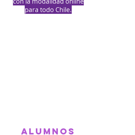
con la modalidad online
para todo Chile.
Los alumnos que viven la
experiencia de desarrollar
sus habilidades en nuestra
academia se convierten en
alumnos altamente seguros,
con grandes destrezas
académicas para enfrentar
la escolaridad con
tranquilidad y enfrentar
desafíos diarios de la vida.
alumnos