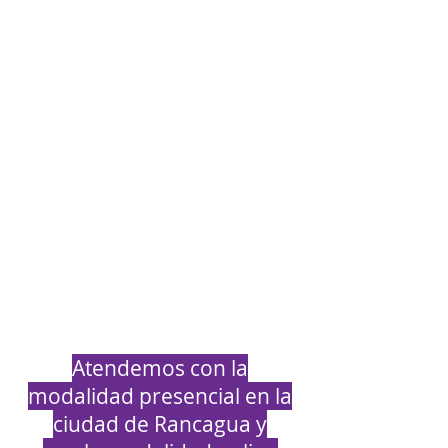
autoestima, seguridad ) con
una metodología de
enseñanza inclusiva,
potenciando la memoria
inconsciente para un
aprendizaje duradero. Junto
a ello, fortalecemos el
autoestima en el proceso de
aprendizaje para adquirir
seguridad en los estudios,
desarrollamos habilidades
de forma rápida y segura.
Atendemos con la
modalidad presencial en la
ciudad de Rancagua y