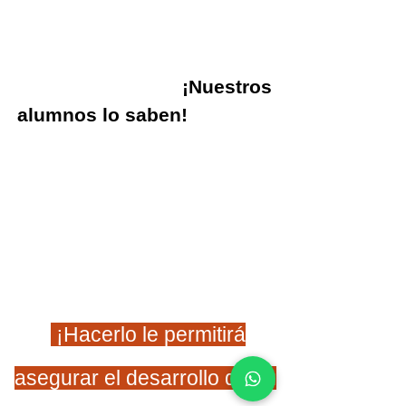
¡Las buenas noticias!, n
ivelar
los contenidos y
conocimientos en pocos
meses es posible,
¡N
uestros
alumnos lo saben!
se puede
recuperar
con una
nivelación
estratégica, diseñada para el
alumno, co
n un programa
secuencial y sistematizado.
¡Nosotros podemos ayudarte!.
¡Hacerlo le permitirá
asegurar el desarrollo de su