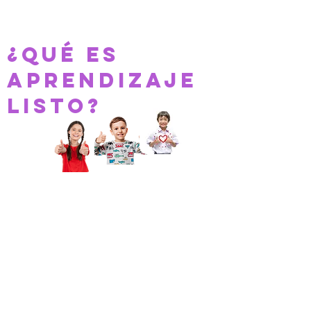
¿Qué es
Aprendizaje
Listo?
Es una academia de
estudios que fortalece y
nivela las habilidades de los
niños en matemáticas,
lenguaje e inglés, a través
del "Método B.H.A.S" (
Bases, Habilidades,