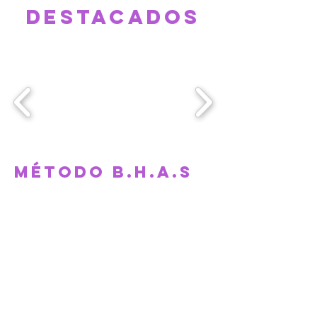
destacados
método b.H.a.s
Nuestro Método crea bases
sólidas, basado en la
activación y estimulación de
la memoria involuntaria,
para el aprendizaje de