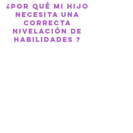
¿POR QUÉ MI HIJO
NECESITA UNA
CORRECTA
NIVELACIÓN DE
HABILIDADES ?
Los efectos negativos a largo
plazo por la falta de
nivelación de estudios
repercutirá en la vida futura
de cada niño. Los estudiantes
se vuelven más inseguros, no
creen en sus capacidades y